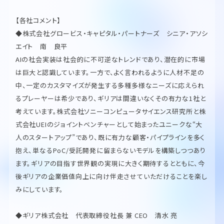
【各社コメント】
◆株式会社グロービス・キャピタル・パートナーズ シニア・アソシ
エイト 南 良平
AIの社会実装は社会的に不可逆なトレンドであり、潜在的に市場
は巨大と認識しています。一方で、よく言われるように人材不足の
中、一定のカスタマイズが発生する多種多様なニーズに応えられ
るプレーヤーは希少であり、ギリアは間違いなくその有力な1社と
考えています。株式会社ソニーコンピュータサイエンス研究所と株
式会社UEIのジョイントベンチャーとして始まったユニークな“大
人のスタートアップ”であり、既に有力な顧客・パイプラインを多く
抱え、単なるPoC/受託開発に留まらないモデルを構築しつつあり
ます。ギリアの目指す世界観の実現に大きく期待するとともに、今
後ギリアの企業価値向上に向け伴走させていただけることを楽し
みにしています。
◆ギリア株式会社 代表取締役社長 兼 CEO 清水 亮