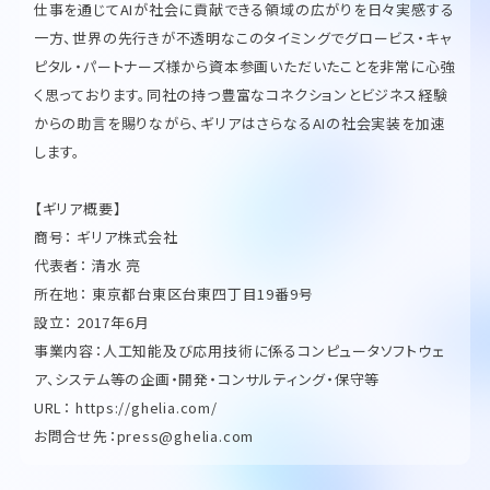
仕事を通じてAIが社会に貢献できる領域の広がりを日々実感する
一方、世界の先行きが不透明なこのタイミングでグロービス・キャ
ピタル・パートナーズ様から資本参画いただいたことを非常に心強
く思っております。同社の持つ豊富なコネクションとビジネス経験
からの助言を賜りながら、ギリアはさらなるAIの社会実装を加速
します。
【ギリア概要】
商号： ギリア株式会社
代表者： 清水 亮
所在地： 東京都台東区台東四丁目19番9号
設立： 2017年6月
事業内容：人工知能及び応用技術に係るコンピュータソフトウェ
ア、システム等の企画・開発・コンサルティング・保守等
URL：
https://ghelia.com/
お問合せ先：
press@ghelia.com