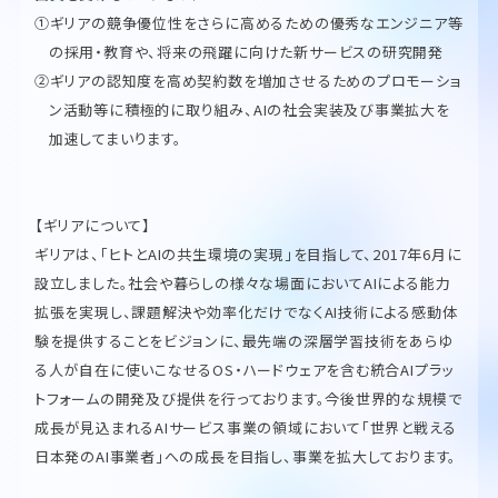
①ギリアの競争優位性をさらに高めるための優秀なエンジニア等
の採用・教育や、将来の飛躍に向けた新サービスの研究開発
②ギリアの認知度を高め契約数を増加させるためのプロモーショ
ン活動等に積極的に取り組み、AIの社会実装及び事業拡大を
加速してまいります。
【ギリアについて】
ギリアは、「ヒトとAIの共生環境の実現」を目指して、2017年6月に
設立しました。社会や暮らしの様々な場面においてAIによる能力
拡張を実現し、課題解決や効率化だけでなくAI技術による感動体
験を提供することをビジョンに、最先端の深層学習技術をあらゆ
る人が自在に使いこなせるOS・ハードウェアを含む統合AIプラッ
トフォームの開発及び提供を行っております。今後世界的な規模で
成長が見込まれるAIサービス事業の領域において「世界と戦える
日本発のAI事業者」への成長を目指し、事業を拡大しております。