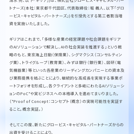
清水 亮、以下「ギリア」)は、株式会社グロービス・キャピタル・パー
トナーズ(本社：東京都千代田区、代表取締役：堀 義人、以下「グロ
ービス・キャピタル・パートナーズ」)を引受先とする第三者割当増
資を実施いたしました。
ギリアはこれまで、「多様な産業の経営課題や社会課題をギリア
のAIソリューションで解決し、AIの社会実装を推進する」という戦
略のもと、東京海上日動（保険業）、シグマクシス（コンサルティン
グ業）、トライグループ（教育業）、みずほ銀行（銀行業）、図研（電
気機器業）等といった各産業のリーディングカンパニーとの資本及
び業務提携を結ぶことにより、継続的な高成長を実現する事業ポ
ートフォリオを形成し、各クライアントと多岐にわたるAIソリューシ
ョンのPoC*や実ビジネスへの本格導入を進めてまいりました。
（*Proof of Concept：コンセプト（概念）の実現可能性を実証す
ること。概念実証。）
そしてこの度、新たにグロービス・キャピタル・パートナーズからの
出資を受けることにより、