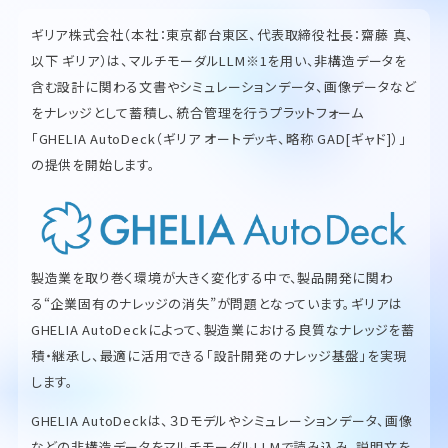
ギリア株式会社（本社：東京都台東区、代表取締役社長：齋藤 真、
以下 ギリア）は、マルチモーダルLLM※1を用い、非構造データを
含む設計に関わる文書やシミュレーションデータ、画像データなど
をナレッジとして蓄積し、統合管理を行うプラットフォーム
「GHELIA AutoDeck（ギリア オートデッキ、略称 GAD[ギャド]）」
の提供を開始します。
製造業を取り巻く環境が大きく変化する中で、製品開発に関わ
る“企業固有のナレッジの消失”が問題となっています。ギリアは
GHELIA AutoDeckによって、製造業における良質なナレッジを蓄
積・継承し、最適に活用できる「設計開発のナレッジ基盤」を実現
します。
GHELIA AutoDeckは、３Dモデルやシミュレーションデータ、画像
などの非構造データをマルチモーダルLLMで読み込み、説明文を