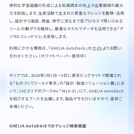
律的な学習組織の形成による知識資本の向上や企業価値の最大
化を目指します。生産活動で生まれた貴重なナレッジを蓄積・活用
し、設計から製造、検査、保守に至るまで各プロセスで用いられる
ツールの繋がりを維持し、最適なかたちでデータを活用できる「デ
ジタルスレッド※2」を実現します。
利用にかかる費用は、「GHELIA AutoDeck」の
サイト
よりお問い
合わせください。（ホワイトペーパー提供中）
ギリアでは、2026年7月1日〜3日に東京ビッグサイトで開催され
る「ものづくりワールド東京」の「設計・製造ソリューション展」にお
いて、CAEエリアのブースNo.「W10-31」にて、GHELIA AutoDeck
を紹介するブースを出展します。製品デモも行いますので、是非ご
来場ください。
GHELIA AutoDeckでのナレッジ検索画面