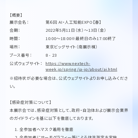
【概要】
展示会名：
第６回 AI・人工知能EXPO【春】
会期：
2022年5月11日（水）〜13日（金）
時間：
10:00〜18:00※最終日のみ17:00終了
場所：
東京ビッグサイト（南展示棟）
ブース番号：
8 - 23
公式ウェブサイト：
https://www.nextech-
week.jp/spring/ja-jp/about/ai.html
※招待状が必要な場合は、公式ウェブサイトよりお申し込みくださ
い。
【感染症対策について】
本展示会では、感染症対策として、政府・自治体および展示会業界
のガイドラインを基に以下を徹底しております。
全参加者へマスク着用を徹底
全参加者にサーモグラフィー等による体温測定を実施