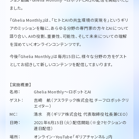
ました。
『Ghelia Monthly』は、「ヒトとAIの共生環境の実現を」というギリ
アのミッションを軸に、あらゆる分野の専門家の方々とAIについて
語り合い、AIの役割、重要性、可能性、そして未来についての理解
を深めていくオンラインコンテンツです。
今後『Ghelia Monthly』は毎月15日に、様々な分野の方をゲスト
としてお招きして新しいコンテンツを配信してまいります。
【実施概要】
名称：
Ghelia Monthly～ロボットとAI
ゲスト：
吉崎 航（アスラテック株式会社 チーフロボットクリ
エイター）
MC：
清水 亮（ギリア株式会社 代表取締役社長兼CEO）
日時：
2021年6月15日（火）配信開始（※全7セクションの
連日配信）
場所：
オンライン・YouTube「ギリアチャンネル」内