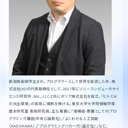
新潟県長岡市生まれ。プログラマーとして世界を放浪した末、株
式会社UEIの代表取締役として、2017年にソニーコンピュータサイ
エンス研究所、WiL, LLCと共にギリア株式会社を設立、「ヒトとAI
の共生環境」の実現に情熱を捧げる。東京大学大学院情報学環
暦本研究室 客員研究員。主な著書に「増補版-教養としてのプロ
グラミング講座(中央公論新社)」「よくわかる人工知能
（KADOKAWA）」「プログラミングバカ一代（晶文社）」など。